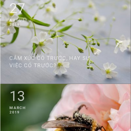
27
AUGUST
2019
CẢM XÚC CÓ TRƯỚC, HAY SỰ
VIỆC CÓ TRƯỚC?
13
MARCH
2019