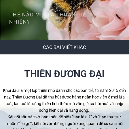
THẾ NÀO MỚI LÀ THUẬN TỰ
NHIÊN?
CÁC BÀI VIẾT KHÁC
THIỀN ĐƯƠNG ĐẠI
Khởi đầu là một lớp thiền nhỏ dành cho các bạn trẻ, từ năm 2015 đến
nay, Thiền Đương Đại đã thu hút được hàng ngàn học viên ở mọi lứa
tuổi, lan toả lối sống thiền tỉnh thức mà vẫn giữ sự hài hoà với nhịp
sống hiện đại và năng động.
Kết nối sâu sắc với bản thân để hiểu “bạn là ai?” và “bạn thực sự
muốn điều gì?”; kết nối với những người xung quanh để có các mối