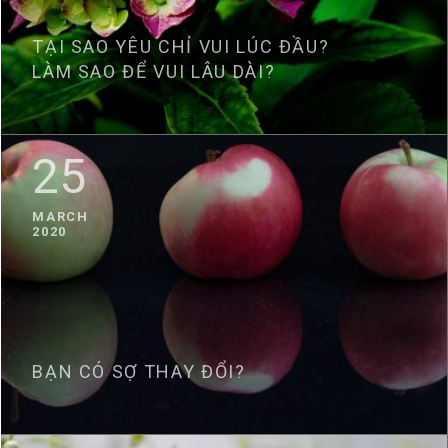
TẠI SAO YÊU CHỈ VUI LÚC ĐẦU?
LÀM SAO ĐỂ VUI LÂU DÀI?
25
MARCH
2020
BẠN CÓ SỢ THAY ĐỔI?