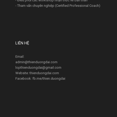
- Điều phối các workshop nhận thức về bản thân
- Tham vấn chuyên nghiệp (Certified Professional Coach)
LIÊN HỆ
Email:
admin@thienduongdai.com
lopthienduongdai@gmail.com
Website: thienduongdai.com
Facebook: fb.me/thien.duongdai