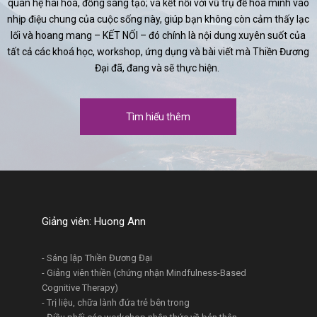
quan hệ hài hoà, đồng sáng tạo; và kết nối với vũ trụ để hoà mình vào
nhịp điệu chung của cuộc sống này, giúp bạn không còn cảm thấy lạc
lối và hoang mang – KẾT NỐI – đó chính là nội dung xuyên suốt của
tất cả các khoá học, workshop, ứng dụng và bài viết mà Thiền Đương
Đại đã, đang và sẽ thực hiện.
Tìm hiểu thêm
Giảng viên: Huong Ann
- Sáng lập Thiền Đương Đại
- Giảng viên thiền (chứng nhận Mindfulness-Based
Cognitive Therapy)
- Trị liệu, chữa lành đứa trẻ bên trong