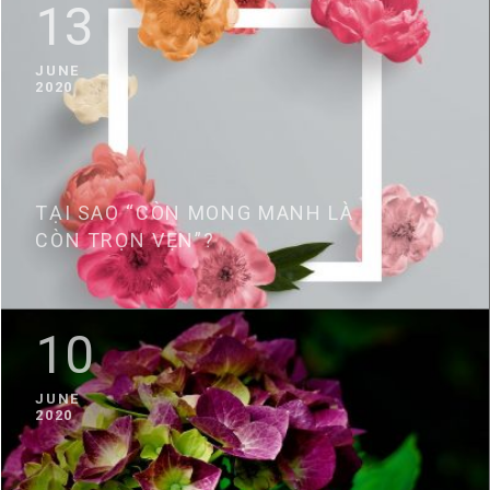
13
JUNE
2020
TẠI SAO “CÒN MONG MANH LÀ
CÒN TRỌN VẸN”?
10
JUNE
2020