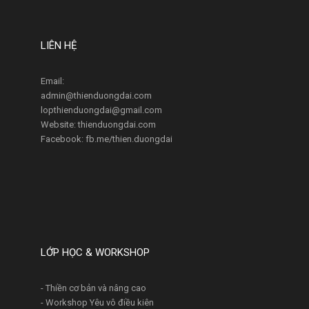
LIÊN HỆ
Email:
admin@thienduongdai.com
lopthienduongdai@gmail.com
Website: thienduongdai.com
Facebook: fb.me/thien.duongdai
LỚP HỌC & WORKSHOP
- Thiền cơ bản và nâng cao
- Workshop Yêu vô điều kiên