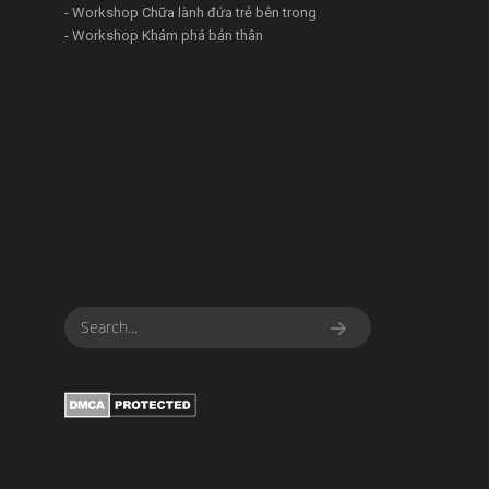
- Workshop Chữa lành đứa trẻ bên trong
- Workshop Khám phá bản thân