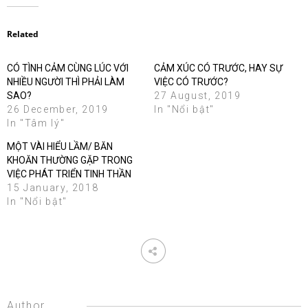
Related
CÓ TÌNH CẢM CÙNG LÚC VỚI
CẢM XÚC CÓ TRƯỚC, HAY SỰ
NHIỀU NGƯỜI THÌ PHẢI LÀM
VIỆC CÓ TRƯỚC?
SAO?
27 August, 2019
26 December, 2019
In "Nổi bật"
In "Tâm lý"
MỘT VÀI HIỂU LẦM/ BĂN
KHOĂN THƯỜNG GẶP TRONG
VIỆC PHÁT TRIỂN TINH THẦN
15 January, 2018
In "Nổi bật"
Author