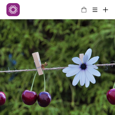
13
TẠI SAO “CÒN MONG MANH
JUNE
LÀ CÒN TRỌN VẸN”?
2020
10
TẠI SAO YÊU CHỈ VUI LÚC
JUNE
ĐẦU? LÀM SAO ĐỂ VUI LÂU
2020