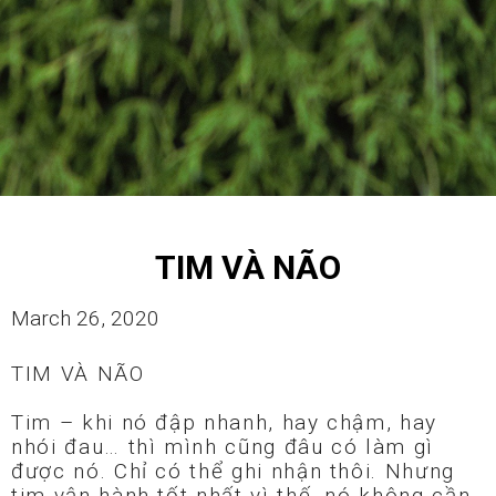
DÀI?
31
TẠI SAO MẸ LẠI PHẢI YÊU
MARCH
MÌNH?
2020
26
TIM VÀ NÃO
MARCH
TIM VÀ NÃO
2020
March 26, 2020
25
TIM VÀ NÃO
BẠN CÓ SỢ THAY ĐỔI?
MARCH
2020
Tim – khi nó đập nhanh, hay chậm, hay
nhói đau… thì mình cũng đâu có làm gì
được nó. Chỉ có thể ghi nhận thôi. Nhưng
tim vận hành tốt nhất vì thế, nó không cần