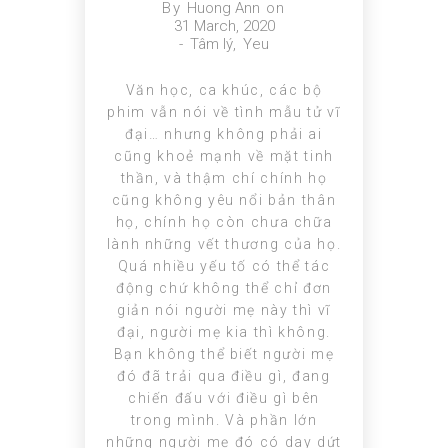
By
Huong Ann
on
31 March, 2020
-
Tâm lý
,
Yeu
Văn học, ca khúc, các bộ
phim vẫn nói về tình mẫu tử vĩ
đại… nhưng không phải ai
cũng khoẻ mạnh về mặt tinh
thần, và thậm chí chính họ
cũng không yêu nổi bản thân
họ, chính họ còn chưa chữa
lành những vết thương của họ.
Quá nhiều yếu tố có thể tác
động chứ không thể chỉ đơn
giản nói người mẹ này thì vĩ
đại, người mẹ kia thì không.
Bạn không thể biết người mẹ
đó đã trải qua điều gì, đang
chiến đấu với điều gì bên
trong mình. Và phần lớn
những người mẹ đó có day dứt