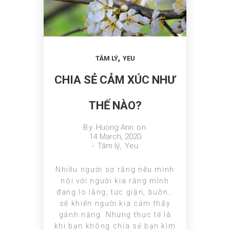
,
TÂM LÝ
YEU
CHIA SẺ CẢM XÚC NHƯ
THẾ NÀO?
By
Huong Ann
on
14 March, 2020
-
Tâm lý
,
Yeu
Nhiều người sợ rằng nếu mình
nói với người kia rằng mình
đang lo lắng, tức giận, buồn…
sẽ khiến người kia cảm thấy
gánh nặng. Nhưng thực tế là
khi bạn không chia sẻ bạn kìm