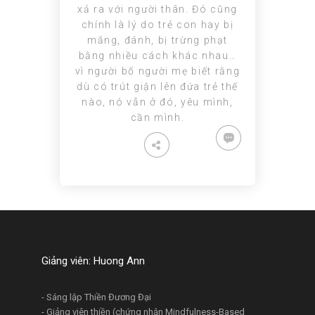
xả ra với người thân. Đó cũng
chính là lý do trẻ con hay bị
mắng, đánh, bị trừng phạt
bằng nhiều cách khác nhau…
vì người bố người mẹ biết rằng
dù có trút giận lên đứa trẻ thế
nào, nó vẫn ở đó, yêu mình,
cần mình.
Giảng viên: Huong Ann
- Sáng lập Thiền Đương Đại
- Giảng viên thiền (chứng nhận Mindfulness-Based