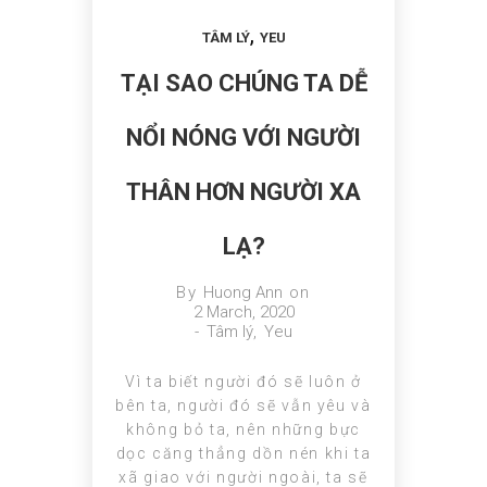
,
TÂM LÝ
YEU
TẠI SAO CHÚNG TA DỄ
NỔI NÓNG VỚI NGƯỜI
THÂN HƠN NGƯỜI XA
LẠ?
By
Huong Ann
on
2 March, 2020
-
Tâm lý
,
Yeu
Vì ta biết người đó sẽ luôn ở
bên ta, người đó sẽ vẫn yêu và
không bỏ ta, nên những bực
dọc căng thẳng dồn nén khi ta
xã giao với người ngoài, ta sẽ