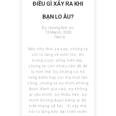
ĐIỀU GÌ XẢY RA KHI
BẠN LO ÂU?
By
Huong Ann
on
13 March, 2020
-
Tâm lý
Nếu như thời xa xưa, chúng ta
chỉ lo lắng về sinh tồn, thì
trong cuộc sống hiện đại,
chúng ta còn nhiều vấn đề để
lo hơn thế. Dù không có hổ
răng kiếm hay voi ma mút tấn
công, chúng ta sợ mình không
được đánh giá cao, sợ không
ai yêu mình, sợ thiếu tiền, sợ
mình không được bằng ai đó
trên mạng xã hội… Vì vậy mà
nỗi lo lắng kéo dài triền miên