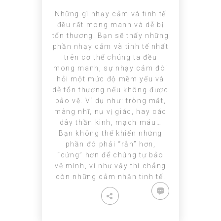
Những gì nhạy cảm và tinh tế
đều rất mong manh và dễ bị
tổn thương. Bạn sẽ thấy những
phần nhạy cảm và tinh tế nhất
trên cơ thể chúng ta đều
mong manh, sự nhạy cảm đòi
hỏi một mức độ mềm yếu và
dễ tổn thương nếu không được
bảo vệ. Ví dụ như: tròng mắt,
màng nhĩ, nụ vị giác, hay các
dây thần kinh, mạch máu…
Bạn không thể khiến những
phần đó phải “rắn” hơn,
“cứng” hơn để chúng tự bảo
vệ mình, vì như vậy thì chẳng
còn những cảm nhận tinh tế.