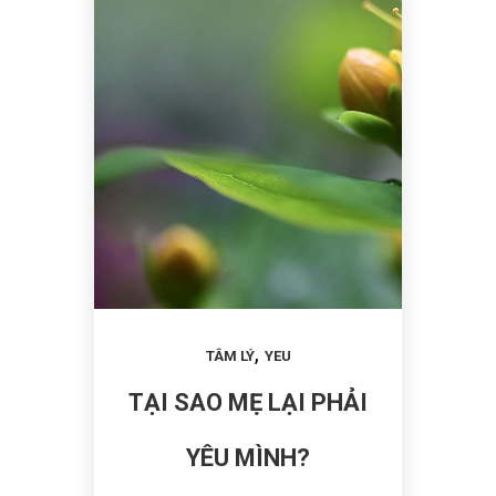
,
TÂM LÝ
YEU
TẠI SAO MẸ LẠI PHẢI
YÊU MÌNH?