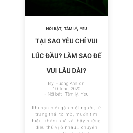
,
,
NỔI BẬT
TÂM LÝ
YEU
TẠI SAO YÊU CHỈ VUI
LÚC ĐẦU? LÀM SAO ĐỂ
VUI LÂU DÀI?
By
Huong Ann
on
10 June, 2020
-
Nổi bật
,
Tâm lý
,
Yeu
Khi bạn mới gặp một người, từ
trạng thái tò mò, muốn tìm
hiểu, khám phá và thấy những
điều thú vị ở nhau… chuyển