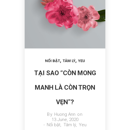
TIM VÀ
BẠN CÓ
DÀI?
NÃO
SỢ THAY
ĐỔI?
,
,
NỔI BẬT
TÂM LÝ
YEU
TẠI SAO “CÒN MONG
MANH LÀ CÒN TRỌN
VẸN”?
By
Huong Ann
on
13 June, 2020
-
Nổi bật
,
Tâm lý
,
Yeu