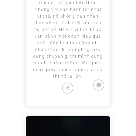
Chỉ có thể ghi nhận thôi.
Nhưng tim vận hành tốt nhất
vì thế, nó không cần nhận
thức về nó tách biệt với toàn
bộ cơ thể. Não – vì thế để nó
vận hành một cách hiệu quả
nhất, đấy là mình cũng ghi
nhận thôi, dù nó nghĩ gì hay
dựng chuyện gì thì mình cũng
cứ ghi nhận, không cần quằn
quại quay cuồng chống lại nó
thì nó lại ổn.