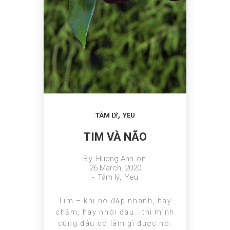
,
TÂM LÝ
YEU
TIM VÀ NÃO
By
Huong Ann
on
26 March, 2020
-
Tâm lý
,
Yeu
Tim – khi nó đập nhanh, hay
chậm, hay nhói đau… thì mình
cũng đâu có làm gì được nó.