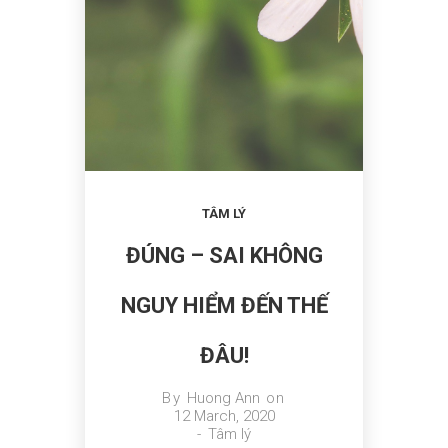
TÂM LÝ
ĐÚNG – SAI KHÔNG
NGUY HIỂM ĐẾN THẾ
ĐÂU!
By
Huong Ann
on
12 March, 2020
-
Tâm lý